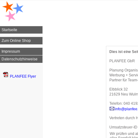
Startseite
Zum Online Shop
Impressum
Dies ist eine Sei
Datenschutzhinweise
PLANFEE GbR
Planung Organisa
Werbung + Servi
PLANFEE Flyer
Partner für Team
Elbblick 32
21629 Neu Wulm
Telefon: 040 41
info@planfee
Vertreten durch 
Umsatzsteuer-ID
Wir prüfen und a