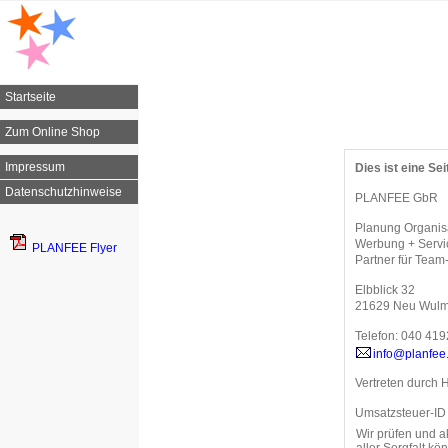
Startseite
Zum Online Shop
Impressum
Dies ist eine Sei
Datenschutzhinweise
PLANFEE GbR
Planung Organisa
Werbung + Servi
PLANFEE Flyer
Partner für Team
Elbblick 32
21629 Neu Wulm
Telefon: 040 41
info@planfee
Vertreten durch 
Umsatzsteuer-ID
Wir prüfen und a