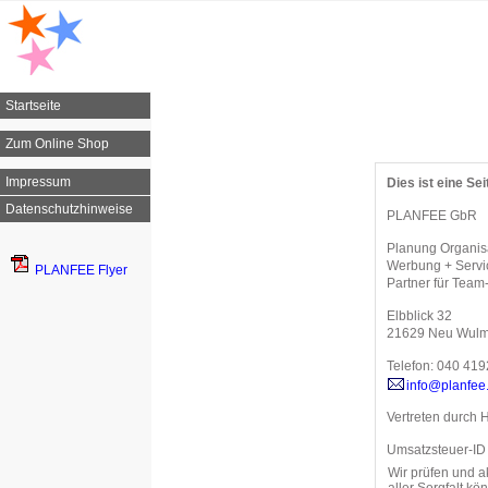
Startseite
Zum Online Shop
Impressum
Dies ist eine Sei
Datenschutzhinweise
PLANFEE GbR
Planung Organisa
Werbung + Servi
PLANFEE Flyer
Partner für Team
Elbblick 32
21629 Neu Wulm
Telefon: 040 41
info@planfee
Vertreten durch 
Umsatzsteuer-ID
Wir prüfen und a