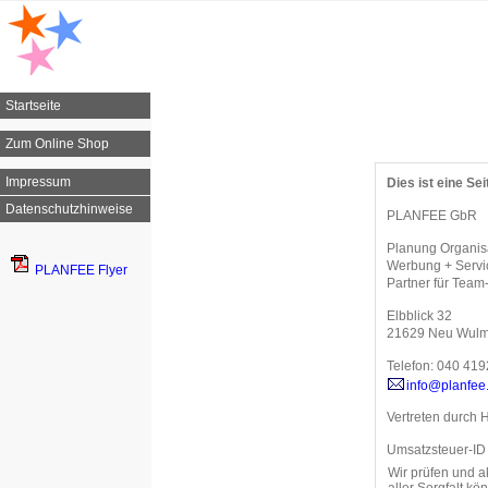
Startseite
Zum Online Shop
Impressum
Dies ist eine Sei
Datenschutzhinweise
PLANFEE GbR
Planung Organisa
Werbung + Servi
PLANFEE Flyer
Partner für Team
Elbblick 32
21629 Neu Wulm
Telefon: 040 41
info@planfee
Vertreten durch 
Umsatzsteuer-ID
Wir prüfen und a