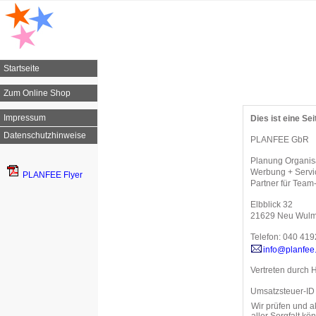
Startseite
Zum Online Shop
Impressum
Dies ist eine Sei
Datenschutzhinweise
PLANFEE GbR
Planung Organisa
Werbung + Servi
PLANFEE Flyer
Partner für Team
Elbblick 32
21629 Neu Wulm
Telefon: 040 41
info@planfee
Vertreten durch 
Umsatzsteuer-ID
Wir prüfen und a