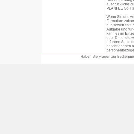
Datenerhebung er
ausdrückliche Zu
PLANFEE GbR sind
Wenn Sie uns An
Formulare zukom
nur, soweit es f
Aufgabe und für 
kann es im Einze
oder Dritte, die
erfahren Sie in 
beschriebenen o
personenbezogen
an der entsprech
Haben Sie Fragen zur Bedienung?
Einwilligung bitt
Soweit wir für 
der betroffenen P
Datenschutzgrun
von personenbezo
Vertragspartei die
DSGVO als Rechts
Durchführung vo
Verarbeitung per
Verpflichtung erfo
c DSGVO als Rec
Eine Weitergabe 
unserem Auftrag 
datenschutzrecht
Weitergabe der Da