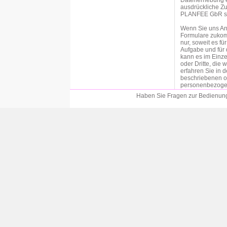
Datenerhebung er
ausdrückliche Zu
PLANFEE GbR sind
Wenn Sie uns An
Formulare zukom
nur, soweit es f
Aufgabe und für 
kann es im Einze
oder Dritte, die
erfahren Sie in 
beschriebenen o
personenbezogen
an der entsprech
Haben Sie Fragen zur Bedienung?
Einwilligung bitt
Soweit wir für 
der betroffenen P
Datenschutzgrun
von personenbezo
Vertragspartei die
DSGVO als Rechts
Durchführung vo
Verarbeitung per
Verpflichtung erfo
c DSGVO als Rec
Eine Weitergabe 
unserem Auftrag 
datenschutzrecht
Weitergabe der Da