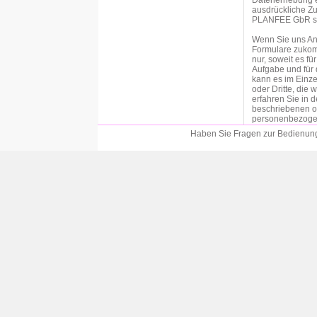
Datenerhebung er
ausdrückliche Zu
PLANFEE GbR sind
Wenn Sie uns An
Formulare zukom
nur, soweit es f
Aufgabe und für 
kann es im Einze
oder Dritte, die
erfahren Sie in 
beschriebenen o
personenbezogen
an der entsprech
Haben Sie Fragen zur Bedienung?
Einwilligung bitt
Soweit wir für 
der betroffenen P
Datenschutzgrun
von personenbezo
Vertragspartei die
DSGVO als Rechts
Durchführung vo
Verarbeitung per
Verpflichtung erfo
c DSGVO als Rec
Eine Weitergabe 
unserem Auftrag 
datenschutzrecht
Weitergabe der Da