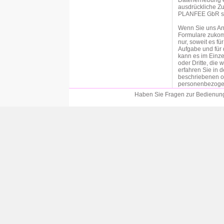
Datenerhebung er
ausdrückliche Zu
PLANFEE GbR sind
Wenn Sie uns An
Formulare zukom
nur, soweit es f
Aufgabe und für 
kann es im Einze
oder Dritte, die
erfahren Sie in 
beschriebenen o
personenbezogen
an der entsprech
Haben Sie Fragen zur Bedienung?
Einwilligung bitt
Soweit wir für 
der betroffenen P
Datenschutzgrun
von personenbezo
Vertragspartei die
DSGVO als Rechts
Durchführung vo
Verarbeitung per
Verpflichtung erfo
c DSGVO als Rec
Eine Weitergabe 
unserem Auftrag 
datenschutzrecht
Weitergabe der Da