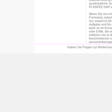
Datenerhebung er
ausdrückliche Zu
PLANFEE GbR sind
Wenn Sie uns An
Formulare zukom
nur, soweit es f
Aufgabe und für 
kann es im Einze
oder Dritte, die
erfahren Sie in 
beschriebenen o
personenbezogen
an der entsprech
Haben Sie Fragen zur Bedienung?
Einwilligung bitt
Soweit wir für 
der betroffenen P
Datenschutzgrun
von personenbezo
Vertragspartei die
DSGVO als Rechts
Durchführung vo
Verarbeitung per
Verpflichtung erfo
c DSGVO als Rec
Eine Weitergabe 
unserem Auftrag 
datenschutzrecht
Weitergabe der Da