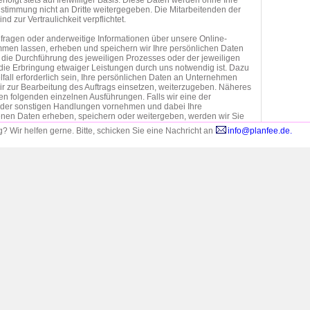
folgt stets auf freiwilliger Basis. Diese Daten werden ohne Ihre
stimmung nicht an Dritte weitergegeben. Die Mitarbeitenden der
 zur Vertraulichkeit verpflichtet.
fragen oder anderweitige Informationen über unsere Online-
men lassen, erheben und speichern wir Ihre persönlichen Daten
ür die Durchführung des jeweiligen Prozesses oder der jeweiligen
die Erbringung etwaiger Leistungen durch uns notwendig ist. Dazu
lfall erforderlich sein, Ihre persönlichen Daten an Unternehmen
 wir zur Bearbeitung des Auftrags einsetzen, weiterzugeben. Näheres
den folgenden einzelnen Ausführungen. Falls wir eine der
der sonstigen Handlungen vornehmen und dabei Ihre
en Daten erheben, speichern oder weitergeben, werden wir Sie
enden Stelle unserer Internetseite um Ihre ausdrückliche
 Wir helfen gerne. Bitte,
schicken Sie eine Nachricht an
info@planfee.de.
en.
Verarbeitungsvorgänge personenbezogener Daten eine Einwilligung
erson einholen, dient Art. 6 Abs. 1 lit. a EU-
dverordnung (DSGVO) als Rechtsgrundlage. Bei der Verarbeitung
genen Daten, die zur Erfüllung eines Vertrages, dessen
 betroffene Person ist, erforderlich ist, dient Art. 6 Abs. 1 lit. b
grundlage. Dies gilt auch für Verarbeitungsvorgänge, die zur
rvertraglicher MaMaßnnahmen erforderlich sind. Soweit eine
sonenbezogener Daten zur Erfüllung einer rechtlichen
rderlich ist, der unser Unternehmen unterliegt, dient Art. 6 Abs. 1 lit.
htsgrundlage.
der Daten erfolgt nur an Dienstleister der PLANFEE GbR, die in
tätig werden. Diese Dienstleister sind zuvor auf die Einhaltung der
lichen Bestimmungen verpflichtet worden. Eine sonstige
ten an Dritte erfolgt nicht.