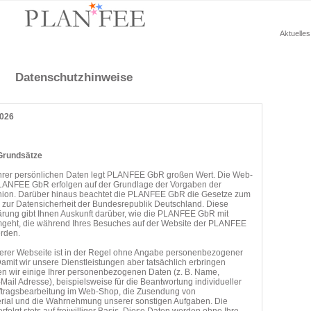
Aktuelle
Datenschutzhinweise
2026
Grundsätze
Ihrer persönlichen Daten legt PLANFEE GbR großen Wert. Die Web-
 PLANFEE GbR erfolgen auf der Grundlage der Vorgaben der
ion. Darüber hinaus beachtet die PLANFEE GbR die Gesetze zum
 zur Datensicherheit der Bundesrepublik Deutschland. Diese
ärung gibt Ihnen Auskunft darüber, wie die PLANFEE GbR mit
mgeht, die während Ihres Besuches auf der Website der PLANFEE
rden.
erer Webseite ist in der Regel ohne Angabe personenbezogener
amit wir unsere Dienstleistungen aber tatsächlich erbringen
n wir einige Ihrer personenbezogenen Daten (z. B. Name,
-Mail Adresse), beispielsweise für die Beantwortung individueller
uftragsbearbeitung im Web-Shop, die Zusendung von
erial und die Wahrnehmung unserer sonstigen Aufgaben. Die