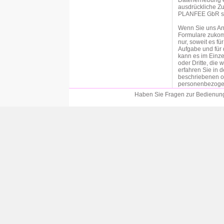
Datenerhebung er
ausdrückliche Zu
PLANFEE GbR sind
Wenn Sie uns An
Formulare zukom
nur, soweit es f
Aufgabe und für 
kann es im Einze
oder Dritte, die
erfahren Sie in 
beschriebenen o
personenbezogen
an der entsprech
Haben Sie Fragen zur Bedienung?
Einwilligung bitt
Soweit wir für 
der betroffenen P
Datenschutzgrun
von personenbezo
Vertragspartei die
DSGVO als Rechts
Durchführung vo
Verarbeitung per
Verpflichtung erfo
c DSGVO als Rec
Eine Weitergabe 
unserem Auftrag 
datenschutzrecht
Weitergabe der Da